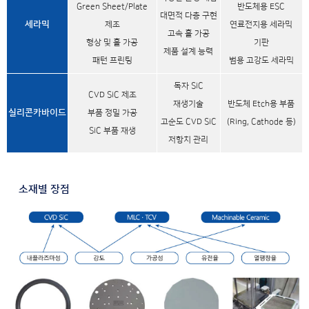
Green Sheet/Plate
반도체용 ESC
대면적 다층 구현
세라믹
제조
연료전지용 세라믹
고속 홀 가공
형상 및 홀 가공
기판
제품 설계 능력
패턴 프린팅
범용 고강도 세라믹
독자 SiC
CVD SiC 제조
재생기술
반도체 Etch용 부품
실리콘카바이드
부품 정밀 가공
고순도 CVD SiC
(Ring, Cathode 등)
SiC 부품 재생
저항치 관리
• 소재별 장점