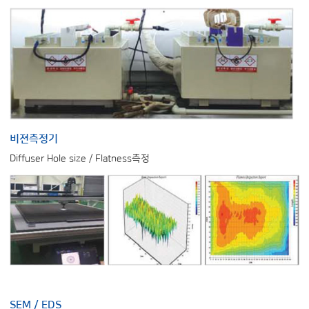
비젼측정기
Diffuser Hole size / Flatness측정
SEM / EDS