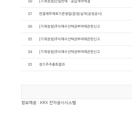
88
[기재정정]단일판매ㆍ공급계약체결
87
연결재무제표기준영업(잠정)실적(공정공시)
86
[기재정정]주식매수선택권부여에관한신고
85
[기재정정]주식매수선택권부여에관한신고
84
[기재정정]주식매수선택권부여에관한신고
83
정기주주총회결과
정보제공 : KRX 전자공시시스템