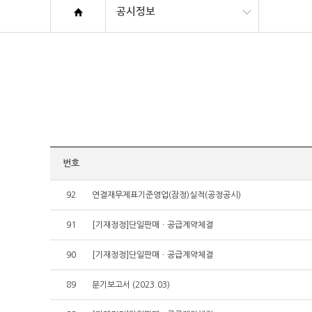
공시정보
번호
92
연결재무제표기준영업(잠정)실적(공정공시)
91
[기재정정]단일판매ㆍ공급계약체결
90
[기재정정]단일판매ㆍ공급계약체결
89
분기보고서 (2023.03)