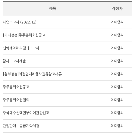
제목
작성자
사업보고서 (2022.12)
와이엠씨
[기재정정]주주총회소집공고
와이엠씨
신탁계약해지결과보고서
와이엠씨
감사보고서제출
와이엠씨
[첨부정정]의결권대리행사권유참고서류
와이엠씨
주주총회소집공고
와이엠씨
주주총회소집결의
와이엠씨
주식매수선택권부여에관한신고
와이엠씨
단일판매ㆍ공급계약체결
와이엠씨