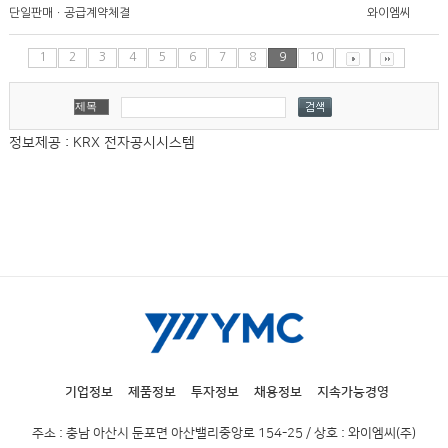
단일판매ㆍ공급계약체결
와이엠씨
1
2
3
4
5
6
7
8
9
10
정보제공 : KRX 전자공시시스템
기업정보
제품정보
투자정보
채용정보
지속가능경영
주소 : 충남 아산시 둔포면 아산밸리중앙로 154-25 / 상호 : 와이엠씨(주)