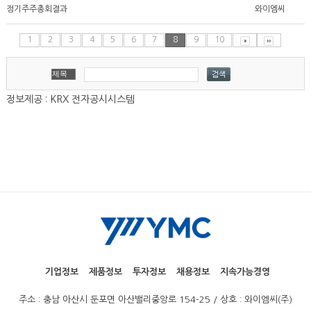
정기주주총회결과
와이엠씨
1
2
3
4
5
6
7
8
9
10
정보제공 : KRX 전자공시시스템
기업정보
제품정보
투자정보
채용정보
지속가능경영
주소 : 충남 아산시 둔포면 아산밸리중앙로 154-25 / 상호 : 와이엠씨(주)