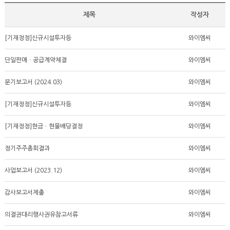
제목
작성자
[기재정정]신규시설투자등
와이엠씨
단일판매ㆍ공급계약체결
와이엠씨
분기보고서 (2024.03)
와이엠씨
[기재정정]신규시설투자등
와이엠씨
[기재정정]현금ㆍ현물배당결정
와이엠씨
정기주주총회결과
와이엠씨
사업보고서 (2023.12)
와이엠씨
감사보고서제출
와이엠씨
의결권대리행사권유참고서류
와이엠씨