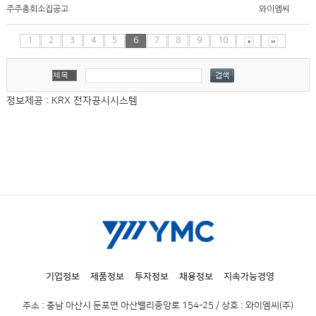
주주총회소집공고
와이엠씨
1
2
3
4
5
6
7
8
9
10
정보제공 : KRX 전자공시시스템
기업정보
제품정보
투자정보
채용정보
지속가능경영
주소 : 충남 아산시 둔포면 아산밸리중앙로 154-25 / 상호 : 와이엠씨(주)