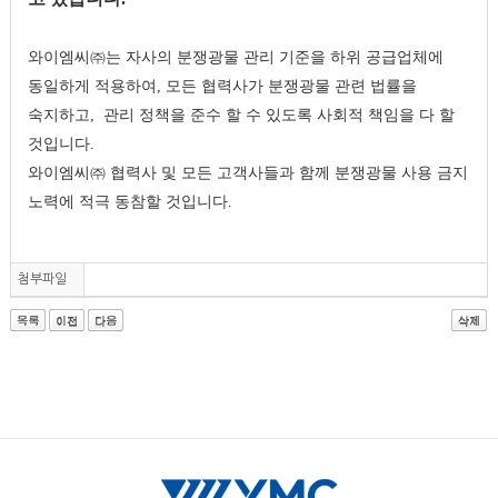
와이엠씨㈜는
자사의
분쟁광물
관리
기준을
하위
공급업체에
동일하게
적용하여
,
모든
협력사가
분쟁광물
관련
법률을
숙지하고
,
관리
정책을
준수
할
수
있도록
사회적
책임을
다
할
것입니다
.
와이엠씨㈜
협력사
및
모든
고객사들과
함께
분쟁광물
사용
금지
노력에
적극
동참할
것입니다
.
첨부파일