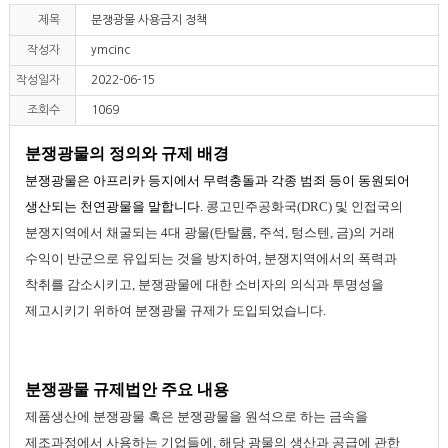
제목
분쟁광물 사용금지 정책
작성자
ymcinc
작성일자
2022-06-15
조회수
1069
분쟁광물의 정의와 규제 배경
분쟁광물은 아프리카 등지에서 무력충돌과 각종 범죄 등이 동원되어
생산되는 천연광물을 말합니다
.
콩고민주공화국
(DRC)
및 인접국의
분쟁지역에서 채굴되는
4
대 광물
(
탄탈륨
,
주석
,
텅스텐
,
금
)
의 거래
수익이 반군으로 유입되는 것을 방지하여
,
분쟁지역에서의 폭력과
착취를 감소시키고
,
분쟁광물에 대한 소비자의 의식과 투명성을
제고시키기 위하여 분쟁광물 규제가 도입되었습니다
.
분쟁광물 규제법안 주요 내용
제품생산에 분쟁광물 혹은 분쟁광물을 원석으로 하는 금속을
제조과정에서 사용하는 기업들에
,
해당 광물의 생산과 공급에 관한