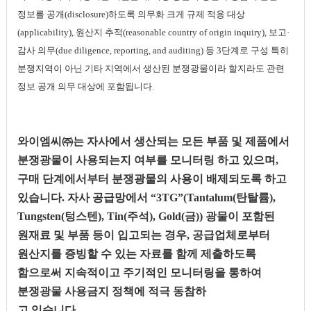
정보를 공개
(disclosure)
하도록 의무화
크게 규제 적용 대상
(applicability),
원산지 추적
(reasonable country of origin inquiry),
보고·
감사 의무
(due diligence, reporting, and auditing)
등
3
단계로 구성
특히
분쟁지역이 아닌 기타 지역에서 생산된 분쟁광물이라 할지라도 관련
정보 공개 의무 대상에 포함됩니다
.
와이엠씨㈜는 자사에서 생산되는 모든 부품 및 제품에서
분쟁광물이 사용되는지 여부를 모니터링 하고 있으며
,
구매 단계에서부터 분쟁광물의 사용이 배제되도록 하고
있습니다
.
자사 공급망에서 “
3TG
”
(Tantalum(
탄탈륨
),
Tungsten(
텅스텐
), Tin(
주석
), Gold(
금
))
광물이 포함된
원재료 및 부품 등이 입고되는 경우
,
공급업체로부터
원산지를 증빙할 수 있는 자료를 함께 제출하도록
함으로써
지속적이고 주기적인 모니터링을 통하여
분쟁광물 사용금지 정책에 적극 동참하
고 있습니다
.